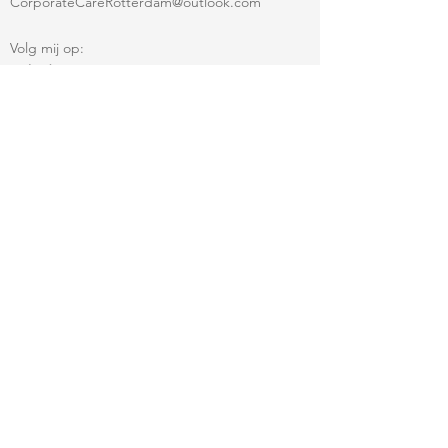
CorporateCareRotterdam@outlook.com
Volg mij op:
LinkedIn:
https://www.linkedin.com/company/corporatec
arerotterdam
Instagram:
CorporateCareRotterdamSam
© 2026 CorporateCareRotterdam. Alle rechten
voorbehouden.
Voor wie
Werkwijze
Contact
Privacy​
Algemene voorwaarden
Disclaimer
Snelle Links: