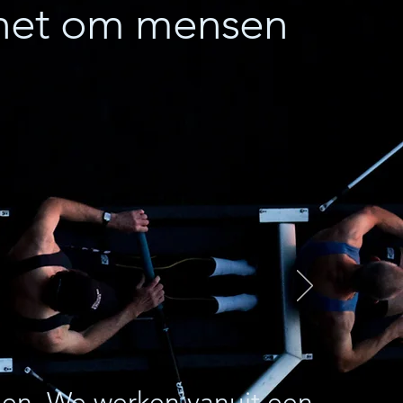
t het om mensen
sen. We werken vanuit een