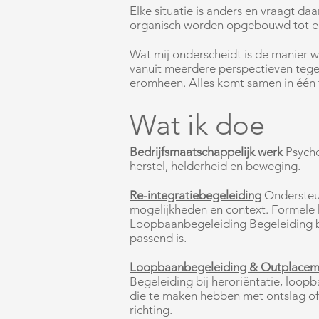
Elke situatie is anders en vraagt da
organisch worden opgebouwd tot ee
Wat mij onderscheidt is de manier wa
vanuit meerdere perspectieven tege
eromheen. Alles komt samen in één t
Wat ik doe
Bedrijfsmaatschappelijk werk
Psycho
herstel, helderheid en beweging.
Re-integratiebegeleiding
Ondersteun
mogelijkheden en context. Formele k
Loopbaanbegeleiding Begeleiding bij
passend is.
Loopbaanbegeleiding & Outplacem
Begeleiding bij heroriëntatie, loo
die te maken hebben met ontslag of
richting.