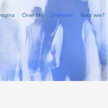
agina
Over Mij
Diensten
Voor wie?