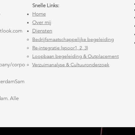
Snelle Links:
)
Home
Over mij
tlook.com
Diensten
Bedrijfsmaatschappelijke begeleiding
Re-integratie (spoor1, 2, 3)
Loopbaan begeleiding & Outplacement
mpany/corpo
Verzuimanalyse & Cultuuronderzoek
terdamSam
am. Alle