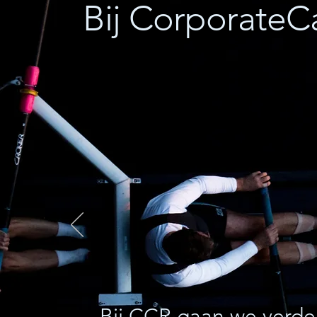
Bij CorporateC
Bij CCR gaan we verde