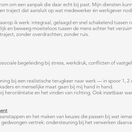
arom om een aanpak die daar echt bij past. Mijn diensten kun
n traject dat aansluit op wat medewerker én werkgever nod
arop ik werk: integraal, gelaagd en snel schakelend tussen ro
lijk en beweeg moeiteloos tussen de mens achter het verzuim
raject, zonder overdrachten, zonder ruis.
sociale begeleiding bij stress, werkdruk, conflicten of vast
ing bij een realistische terugkeer naar werk — in spoor 1, 
aders en menselijke maat gaan bij mij hand in hand.
 heroriëntatie en het vinden van richting. Ook inzetbaar wan
ent
pbaanstappen en het maken van keuzes die passen bij wat iem
 gedwongen vertrek: ondersteuning bij het verwerken daarva