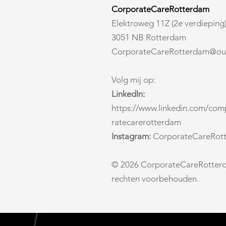
CorporateCareRotterdam
Elektroweg 11Z (2e verdieping
3051 NB Rotterdam
CorporateCareRotterdam@ou
Volg mij op:
LinkedIn:
https://www.linkedin.com/co
ratecarerotterdam
Instagram:
CorporateCareRot
© 2026 CorporateCareRotterd
rechten voorbehouden.