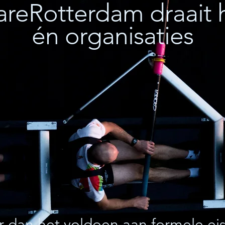
areRotterdam draai
én organisaties
r dan het voldoen aan formele ei