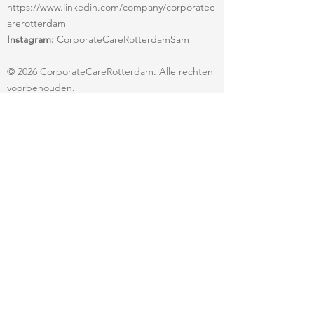
https://www.linkedin.com/company/corporatec
arerotterdam
Instagram:
CorporateCareRotterdamSam
© 2026 CorporateCareRotterdam. Alle rechten
voorbehouden.
Voor wie
Werkwijze
Contact
Privacy​
Algemene voorwaarden
Disclaimer
Snelle Links:
Home
Over mij
Diensten