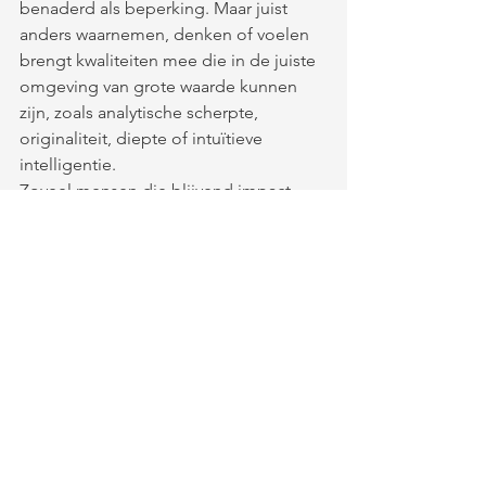
benaderd als beperking. Maar juist 
anders waarnemen, denken of voelen 
brengt kwaliteiten mee die in de juiste 
omgeving van grote waarde kunnen 
zijn, zoals analytische scherpte, 
originaliteit, diepte of intuïtieve 
intelligentie.
Zoveel mensen die blijvend impact 
hebben gemaakt, van Albert Einstein 
en Leonardo da Vinci tot Jane Austen 
en Mozart, deden dat niet ondanks hun 
anders-zijn, maar juist dankzij hun 
unieke manier van kijken. Niet omdat 
ze perfect pasten, maar omdat ze hun 
eigen pad volgden.
Ruimte maken voor dat anders-zijn is 
geen gunst. Het is een keuze voor 
rijkdom in denken, innoveren en 
samenwerken.